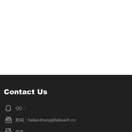
Contact Us
QQ：
邮箱：haitaozhang@labeach.cn
传真：