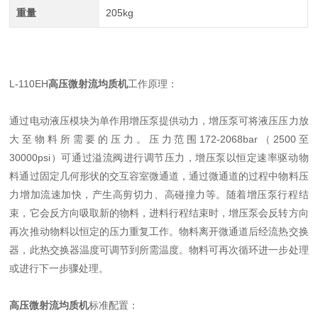
重量
205kg
L-110EH
高压微射流均质机
工作原理：
通过电动液压模块为单作用增压泵提供动力，增压泵可将液压压力放
大至物料所需要的压力。压力范围172-2068bar（2500至
30000psi）可通过溢流阀进行调节压力，增压泵以恒定速率驱动物
料通过固定几何形状的交互容室微通道，通过微通道的过程中物料压
力增加流速加快，产生高剪切力、高碰撞力等。随着增压泵行程结
束，它会反方向吸取新的物料，进料行程结束时，增压泵会反转方向
再次推动物料以恒定的压力重复工作。物料离开微通道后经流热交换
器，此热交换器温度可调节到所需温度。物料可再次循环进一步处理
或进行下一步骤处理。
高压微射流均质机
标准配置：