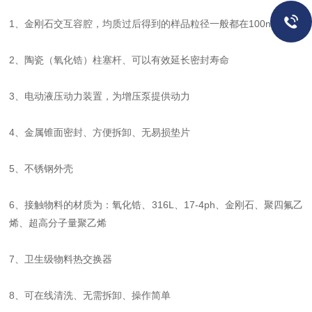
1、金刚石交互容腔，均质过后得到的样品粒径一般都在100nm以下
2、陶瓷（氧化锆）柱塞杆、可以有效延长密封寿命
3、电动液压动力装置，为增压泵提供动力
4、金属锥面密封、方便拆卸、无易损垫片
5、不锈钢外壳
6、接触物料的材质为：氧化锆、316L、17-4ph、金刚石、聚四氟乙
烯、超高分子量聚乙烯
7、卫生级物料热交换器
8、可在线清洗、无需拆卸、操作简单