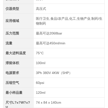
仪器类型
高压式
医疗卫生,食品/农产品,化工,生物产业,制药/生
应用领域
物制药
压力范围
最高可达2068bar
流量
最高可达450ml/min
最大进料温度
75°C
滞留体积
100ml
电源要求
3Ph 380V 4KW（5HP）
压缩空气
60psi
最小样品量
120ml
尺寸L?x?W?x?
74 x 84 x 140cm
H