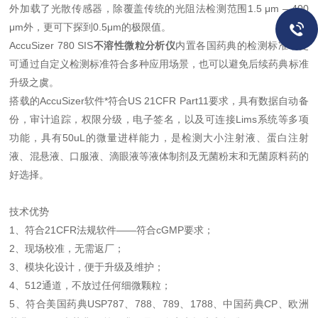
外加载了光散传感器，除覆盖传统的光阻法检测范围1.5 μm – 400
μm外，更可下探到0.5μm的极限值。
AccuSizer 780 SIS
不溶性微粒分析仪
内置各国药典的检测标准，更
可通过自定义检测标准符合多种应用场景，也可以避免后续药典标准
升级之虞。
搭载的AccuSizer软件*符合US 21CFR Part11要求，具有数据自动备
份，审计追踪，权限分级，电子签名，以及可连接Lims系统等多项
功能，具有50uL的微量进样能力，是检测大小注射液、蛋白注射
液、混悬液、口服液、滴眼液等液体制剂及无菌粉末和无菌原料药的
好选择。
技术优势
1、符合21CFR法规软件——符合cGMP要求；
2、现场校准，无需返厂；
3、模块化设计，便于升级及维护；
4、512通道，不放过任何细微颗粒；
5、符合美国药典USP787、788、789、1788、中国药典CP、欧洲