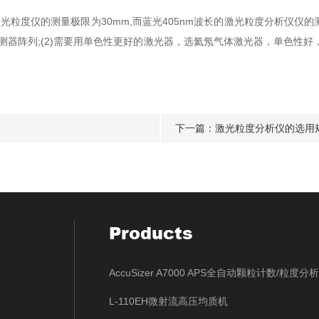
光粒度仪的测量极限为30mm,而蓝光405nm波长的激光粒度分析仪仪的
测器阵列;(2)需要用单色性更好的激光器，选氦氖气体激光器，单色性好，
下一篇：
激光粒度分析仪的选用
Products
AccuSizer A7000 APS全自动颗粒计数/粒度分
L-110EH微射流高压均质机