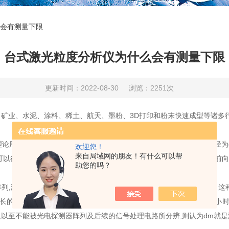
会有测量下限
台式激光粒度分析仪为什么会有测量下限
更新时间：2022-08-30
浏览：2251次
矿业、水泥、涂料、稀土、航天、墨粉、3D打印和粉末快速成型等诸多
用数学语言精确地描述了折射率为n、吸收率为m的特定物质的粒径为d的
欢迎您！
来自局域网的朋友！有什么可以帮
可以得出颗粒越大,前向散射越强而后向散射越弱;随着颗粒粒径的减小前
助您的吗？
列,测试颗粒的散射光强分布(在极坐标下),由此确定颗粒粒径的大小。这
的1/10左右)时,光强分布变成了两个相互有重叠的圆。当颗粒非常小时
,以至不能被光电探测器阵列及后续的信号处理电路所分辨,则认为dm就