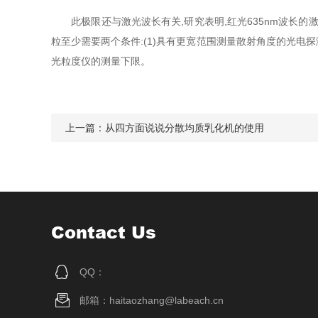
此极限还与激光波长有关,研究表明,红光635nm波长的激
粒至少需要两个条件:(1)具有更宽范围测量散射角度的光电探
光粒度仪的测量下限。
上一篇：
从四方面说说分散均质乳化机的使用
Contact Us
QQ：
邮箱：haitaozhang@labeach.cn