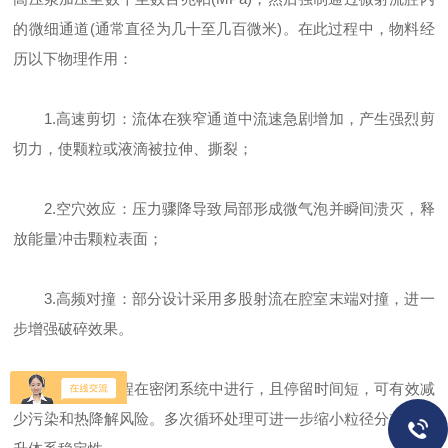
的微细通道(通常直径为几十至几百微米)。在此过程中，物料经
历以下物理作用：
1.高速剪切：流体在狭窄通道中流速急剧增加，产生强烈剪
切力，使颗粒或液滴被拉伸、撕裂；
2.空穴效应：压力骤降导致局部形成微气泡并瞬间溃灭，释
放能量冲击颗粒表面；
3.高频对撞：部分设计采用多股射流在腔室末端对撞，进一
步增强破碎效果。
由于整个过程在密闭系统中进行，且停留时间短，可有效减
少污染和热降解风险。多次循环处理可进一步缩小粒径分布，提