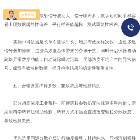
高浓度悬浊液散射信号波动大、信号噪声多，默认短时间采样容
易出现数据偶然性偏差，平行样差值超标，测试重复性极差。
实操中可适当延长单次测试时长、增加有效采样次数，通过多组
信号叠加降噪，过滤高浓度基体带来的杂讯干扰。同时开启仪器自动
剔除异常数据功能，自动筛除瞬时沉降、局部浓度不均产生的异常信
号，保留有效散射数据，提升检测结果的稳定性和重复性。
五、合理设置稀释参数，兼顾浓度与检测精度
部分超高浓度工业浆料，即便调校参数仍无法规避多重散射，需
采用科学稀释法辅助检测，稀释方式不当会直接改变颗粒分散状态，
导致检测失效。
优先选用同源分散介质进行梯度稀释，杜绝纯水、异相溶剂稀释