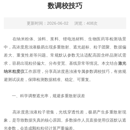
数调校技巧
更新时间：2026-06-02
浏览：408次
在纳米粉体、涂料、浆料、锂电池材料、生物医药等检测场景
中，高浓度悬浊液极易出现多重散射、遮光超标、粒子团聚、数据偏
差大、重复性差等问题。常规默认参数无法适配高固含样品测试需
求，容易出现粒径偏大、分布变宽、基线异常等情况。本文结合
激光
纳米粒度仪
工作原理，分享高浓度悬浊液专属参数调校技巧，有效规
避测试误差，保障检测数据精准、稳定、可重复。
一、科学调整遮光率，规避多重散射误差
高浓度悬浊液粒子密集，光线穿透性差，极易产生多重散射现
象，是导致数据失真的核心原因。多数操作人员直接使用仪器默认遮
光参数，会造成颗粒粒径计算严重偏差。