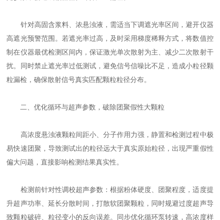
针对高固含浆料、浓悬浊液，需适当下调遮光率区间，避开仪器
高遮光预警范围。若遮光率过高，及时采用梯度稀释方式，将数值控
制在仪器最优检测区间内，保证激光单次散射为主、减少二次散射干
扰。同时禁止遮光率过低测试，避免信号信噪比不足，造成小粒径颗
粒漏检，确保散射信号真实匹配颗粒粒径分布。
二、优化循环与超声参数，破除团聚假性大颗粒
高浓度悬浊液颗粒间距小、分子作用力强，静置和检测过程中极
易快速团聚，导致测试出的粒径远大于真实原始粒径，出现严重假性
偏大问题，直接影响检测结果真实性。
检测前针对性调校超声参数：根据粉体硬度、团聚程度，适度提
升超声功率、延长分散时间，打散软团聚颗粒，同时规避过度超声导
致颗粒破碎、粒径变小的反向误差。同步优化循环泵转速，高浓度样