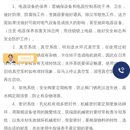
1、电器设备的保养：需确保设备和电器控制系统干净、卫生，
做好防潮、防腐蚀工作，变频器要做好通风、除尘等散热工作。这方
面如果没做好可能对电气设备造成很大的影响，甚至烧坏电器设备。
（注意:电器保养前要关掉总闸，用挂锁锁上电箱，做好安全标志和
安全防护工作）。
2、真空系统：真空系统，特别是水环式真空泵，在使用过程
中，有时会因为生锈或有杂物，卡住转子造成电机烧死，因此在日常
保养过程中要检查有无堵转情况；水环系统要保证畅通。使用过程中
启动真空泵时如有堵转现象，应马上停止真空泵，清理真空泵后才能
再次启动。
3、加热系统：安全阀要定期检查，防止阀门锈死沾连失效，疏
水阀定期清查，防止有杂物堵塞。
4、密封系统：乳化机有很多密封件，机械密封要定期更换动静
环，周期视设备使用的频繁情况，双端面机械密封要经常检查冷却系
统，以免冷却失效烧坏机械密封；骨架密封，要根据物料的特性，选
用合适的材质，并在使用中按保养手册定期的更换。