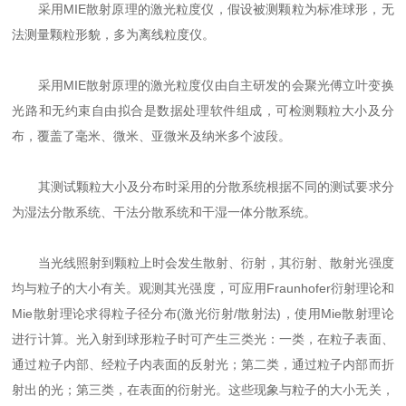
采用MIE散射原理的激光粒度仪，假设被测颗粒为标准球形，无
法测量颗粒形貌，多为离线粒度仪。
采用MIE散射原理的激光粒度仪由自主研发的会聚光傅立叶变换
光路和无约束自由拟合是数据处理软件组成，可检测颗粒大小及分
布，覆盖了毫米、微米、亚微米及纳米多个波段。
其测试颗粒大小及分布时采用的分散系统根据不同的测试要求分
为湿法分散系统、干法分散系统和干湿一体分散系统。
当光线照射到颗粒上时会发生散射、衍射，其衍射、散射光强度
均与粒子的大小有关。观测其光强度，可应用Fraunhofer衍射理论和
Mie散射理论求得粒子径分布(激光衍射/散射法)，使用Mie散射理论
进行计算。光入射到球形粒子时可产生三类光：一类，在粒子表面、
通过粒子内部、经粒子内表面的反射光；第二类，通过粒子内部而折
射出的光；第三类，在表面的衍射光。这些现象与粒子的大小无关，