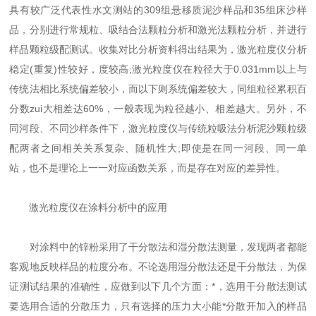
具有较广泛代表性水文测站的309组悬移质泥沙样品和35组床沙样
品，分别进行常规粒、吸结合法颗粒分析和激光法颗粒分析，并进行
样品颗粒级配测试。收集对比分析资料得出结果为，激光粒度仪分析
稳定(重复)性较好，度较高;激光粒度仪在粒径大于0.031mm以上与
传统法相比系统偏差较小，而以下则系统偏差较大，同组粒径累积百
分数zui大相差达60%，一般表现为粒径越小、相差越大。另外，不
同河段、不同沙样条件下，激光粒度仪与传统粒吸法分析泥沙颗粒级
配两者之间相关关系复杂、随机性大;即使是在同一河段、同一单
站，也不是理论上一一对应函数关系，而是存在对应的差异性。
激光粒度仪在涂料分析中的应用
对涂料中的锌粉采用了干分散法和湿分散法测量，发现两者都能
客观地反映样品的粒度分布。不论选用湿分散法还是干分散法，为保
证测试结果的准确性，应做到以下几个方面：*，选用干分散法测试
要选用合适的分散压力，只有选择的压力大小能*分散开加入的样品