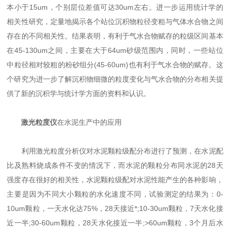
本小于15um，个别层位差值可达30um左右。进一步运用统计学的
相关性研究，定量地揭示各个站位沉积物粒径变粗与气体水合物之间
存在的不同相关性。结果表明，有利于气水合物赋存的粒级区间基本
在45-130um之间，主要在大于64um砂级范围内，同时，一些站位
中粒径相对较粗的粉砂组分(45-60um)也有利于气水合物的赋存。这
个研究为进一步了解沉积物细微的粒度变化与气水合物的分布相关提
供了新的沉积学与统计学方面的资料和认识。
激光粒度仪
在水泥生产中的应用
利用激光粒度分析仪对水泥颗粒级配分布进行了预测，在水泥配
比及熟料烧成条件不变的情况下，而水泥的颗粒分布同水泥的28天
强度存在很好的相关性，水泥颗粒级配对水泥性能产生的各种影响，
主要是因为不同大小颗粒的水化速度不同，试验测定的结果为：0-
10um颗粒，一天水化达75%，28天接近*;10-30um颗粒，7天水化接
近一半;30-60um颗粒，28天水化接近一半;>60um颗粒，3个月后水