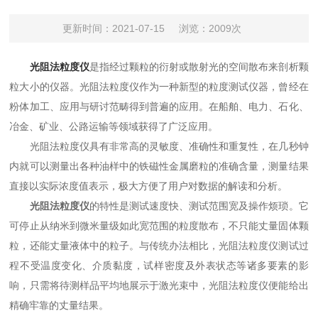
更新时间：2021-07-15
浏览：2009次
光阻法粒度仪
是指经过颗粒的衍射或散射光的空间散布来剖析颗
粒大小的仪器。光阻法粒度仪作为一种新型的粒度测试仪器，曾经在
粉体加工、应用与研讨范畴得到普遍的应用。在船舶、电力、石化、
冶金、矿业、公路运输等领域获得了广泛应用。
光阻法粒度仪具有非常高的灵敏度、准确性和重复性，在几秒钟
内就可以测量出各种油样中的铁磁性金属磨粒的准确含量，测量结果
直接以实际浓度值表示，极大方便了用户对数据的解读和分析。
光阻法粒度仪
的特性是测试速度快、测试范围宽及操作烦琐。它
可停止从纳米到微米量级如此宽范围的粒度散布，不只能丈量固体颗
粒，还能丈量液体中的粒子。与传统办法相比，光阻法粒度仪测试过
程不受温度变化、介质黏度，试样密度及外表状态等诸多要素的影
响，只需将待测样品平均地展示于激光束中，光阻法粒度仪便能给出
精确牢靠的丈量结果。