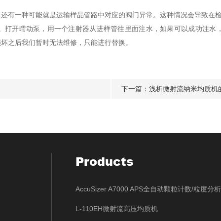
有一种可能就是运输样品管路中对应的阀门异常。这种情况会导致在检
。打开蠕动泵，用一个注射器从进样管往里面注水，如果可以成功注水
损坏之后我们暂时无法维修，只能进行替换。
下一篇：
浅析微射流纳米均质机
Products
AccuSizer A7000 APS全自动颗粒计数/粒度分
L-110EH微射流高压均质机