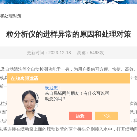
和处理对策
粒分析仪的进样异常的原因和处理对策
更新时间：2023-12-18
浏览：5498次
以及自动清洗等全自动检测功能于一身，为用户提供可方便、快捷、高效、
并搭载具有二步自动稀释系统，可真实的对大量粒子样本进行粒径测试并
判断一个产品成功或者失败的重要标准。
欢迎您！
来自局域网的朋友！有什么可以帮
助您的吗？
分析仪里面，进样的方式主要是靠蠕动泵压迫蠕动软管，改变蠕动软管
了。首先最重要的原因，可能是蠕动泵内的蠕动软管老化，导致蠕动
就无法通过改变蠕动软管的形变来达到运输样品的目的。在这种情况下，
将连接在蠕动泵上面的蠕动软管的两个接头分别接入水中，打开蠕动泵